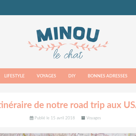
LIFESTYLE
VOYAGES
DIY
BONNES ADRESSES
tinéraire de notre road trip aux U
Publié le 15 avril 2018
Voyages