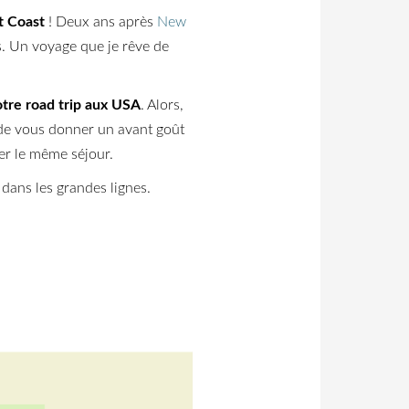
t Coast
! Deux ans après
New
ys. Un voyage que je rêve de
otre road trip aux USA
. Alors,
s de vous donner un avant goût
er le même séjour.
 dans les grandes lignes.