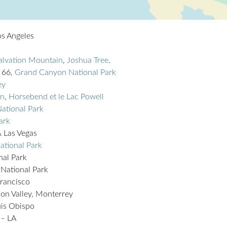
os Angeles
alvation Mountain
,
Joshua Tree
.
e 66,
Grand Canyon National Park
ey
on
,
Horsebend et le Lac Powell
ational Park
ark
 Las Vegas
ational Park
nal Park
 National Park
Francisco
icon Valley, Monterrey
uis Obispo
 – LA