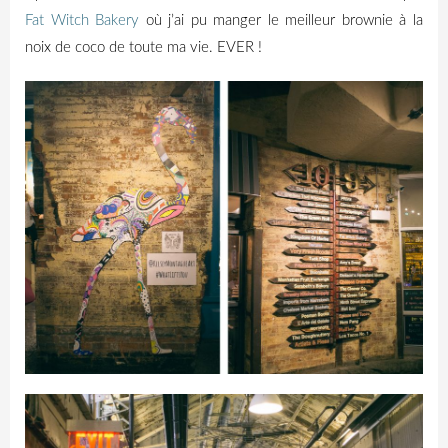
Fat
Witch
Bakery
où j’ai pu manger
le
meilleur
brownie
à la
noix de coco de toute ma vie.
EVER
!