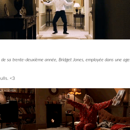
 de sa trente-deuxième année, Bridget Jones, employée dans une agenc
ulls. <3