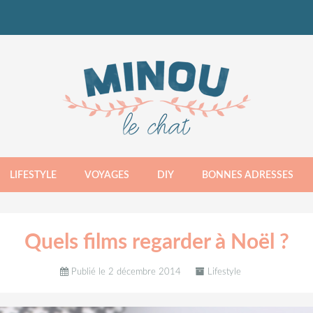
LIFESTYLE
VOYAGES
DIY
BONNES ADRESSES
Quels films regarder à Noël ?
Publié le 2 décembre 2014
Lifestyle